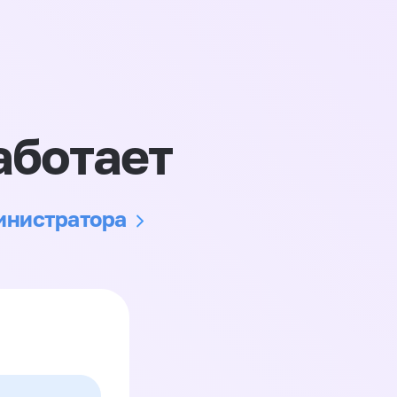
аботает
министратора