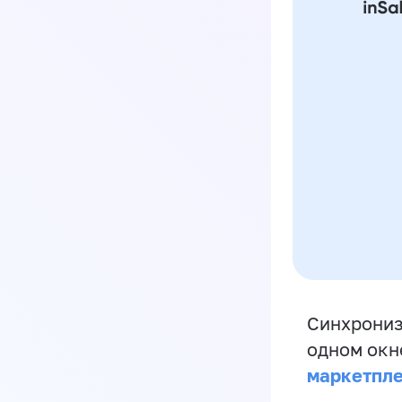
Синхрониз
одном окн
маркетпл