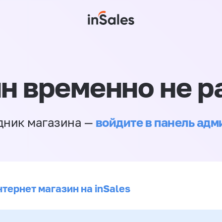
н временно не р
войдите в панель ад
дник магазина —
тернет магазин на inSales