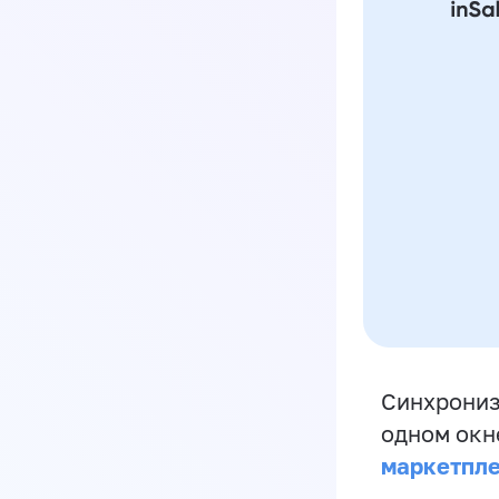
Синхрониз
одном окн
маркетпл