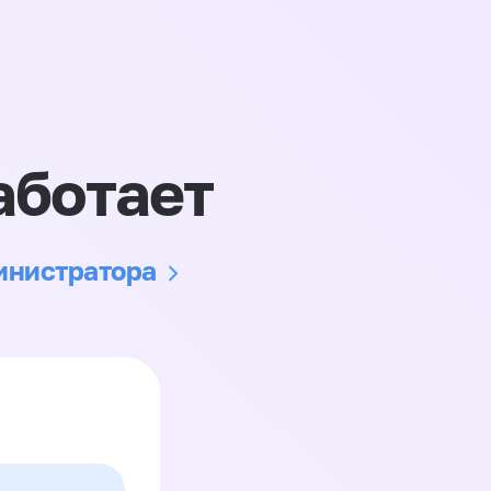
аботает
министратора