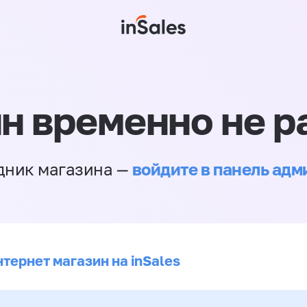
н временно не р
войдите в панель ад
дник магазина —
тернет магазин на inSales